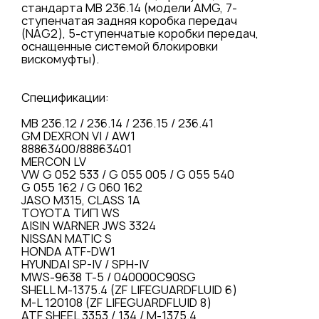
стандарта MB 236.14 (модели AMG, 7-
ступенчатая задняя коробка передач
(NAG2), 5-ступенчатые коробки передач,
оснащенные системой блокировки
вискомуфты).
Спецификации:
MB 236.12 / 236.14 / 236.15 / 236.41
GM DEXRON VI / AW1
88863400/88863401
MERCON LV
VW G 052 533 / G 055 005 / G 055 540
G 055 162 / G 060 162
JASO M315, CLASS 1A
TOYOTA ТИП WS
AISIN WARNER JWS 3324
NISSAN MATIC S
HONDA ATF-DW1
HYUNDAI SP-IV / SPH-IV
MWS-9638 T-5 / 040000C90SG
SHELL M-1375.4 (ZF LIFEGUARDFLUID 6)
M-L 120108 (ZF LIFEGUARDFLUID 8)
ATF SHEEL 3353 / 134 / M-1375.4