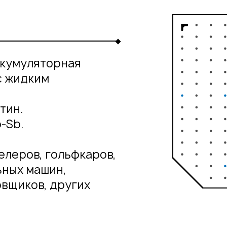
ккумуляторная
с жидким
тин.
-Sb.
елеров, гольфкаров,
ьных машин,
овщиков, других