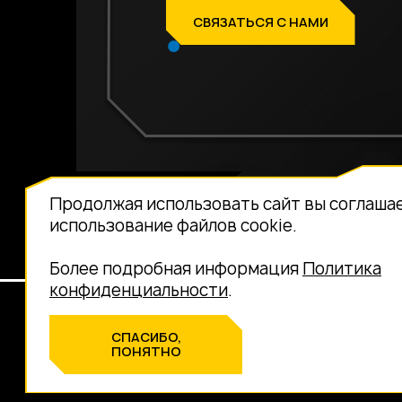
СВЯЗАТЬСЯ С НАМИ
Продолжая использовать сайт вы соглаша
использование файлов cookie.
Более подробная информация
Политика
конфиденциальности
.
ПОЛИТИКА ПЕРСОНАЛ
@2026 AUTOMOTOGROUP™
СПАСИБО,
ПОНЯТНО
ПЕРСОНАЛЬНЫЕ ДАННЫЕ ОПУБЛИКОВАНЫ НА САЙТЕ ПРИ 
ЗАПРЕТЫ НА ОБРАБОТКУ НЕОГРАНИЧЕННЫХ КРУГОМ Л